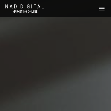
NAD DIGITAL
T
MARKETING ONLINE
O
G
G
L
E
N
A
V
I
G
A
T
I
O
N