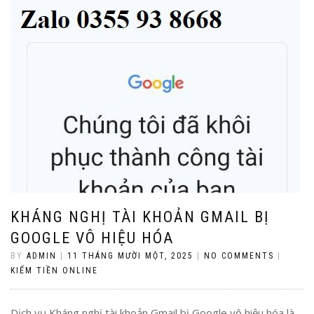
KHÁNG NGHỊ TÀI KHOẢN GMAIL BỊ
GOOGLE VÔ HIỆU HÓA
BY
ADMIN
|
11 THÁNG MƯỜI MỘT, 2025
|
NO COMMENTS
|
KIẾM TIỀN ONLINE
Dịch vụ Kháng nghị tài khoản Gmail bị Google vô hiệu hóa là