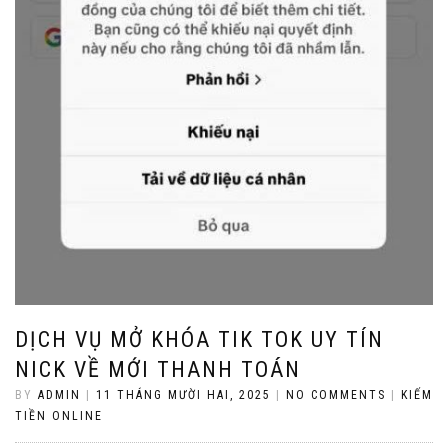
DỊCH VỤ MỞ KHÓA TIK TOK UY TÍN
NICK VỀ MỚI THANH TOÁN
BY
ADMIN
|
11 THÁNG MƯỜI HAI, 2025
|
NO COMMENTS
|
KIẾM
TIỀN ONLINE