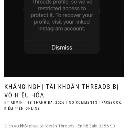
KHÁNG NGHỊ TÀI KHOẢN THREADS BỊ
VÔ HIỆU HÓA
BY
ADMIN
|
18 THÁNG BA, 2026
|
NO COMMENTS
|
FACEBOOK
,
KIẾM TIỀN ONLINE
Dịch vụ khôi phục tài khoản Threads liên hệ Zalo 0355 93