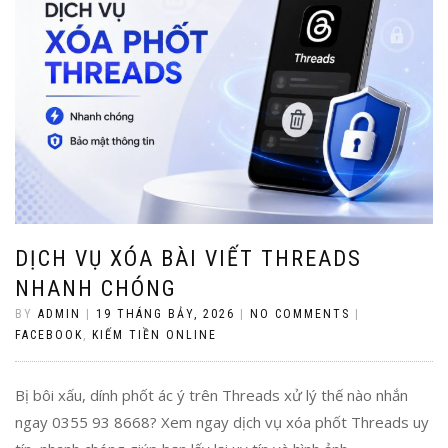
DỊCH VỤ XÓA BÀI VIẾT THREADS
NHANH CHÓNG
BY
ADMIN
|
19 THÁNG BẢY, 2026
|
NO COMMENTS
|
FACEBOOK
,
KIẾM TIỀN ONLINE
Bị bôi xấu, dính phốt ác ý trên Threads xử lý thế nào nhắn
ngay 0355 93 8668? Xem ngay dịch vụ xóa phốt Threads uy