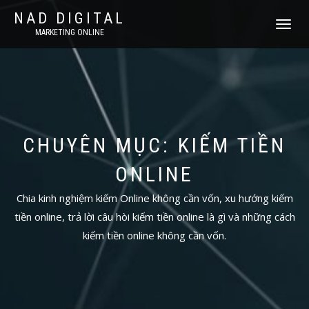
NAD DIGITAL
T
MARKETING ONLINE
O
G
G
L
E
N
A
V
CHUYÊN MỤC: KIẾM TIỀN
I
G
ONLINE
A
T
Chia kinh nghiệm kiếm Online không cần vốn, xu hướng kiếm
I
O
tiền online, trả lời câu hòi kiếm tiền online là gì và những cách
N
kiếm tiền online không cần vốn.