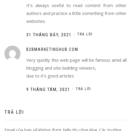
It’s always useful to read content from other
authors and practice a little something from other
websites.
-
31 THÁNG BẢY, 2021
TRẢ LỜI
B2BMARKETINGHUB.COM
Very quickly this web page will be famous amid all
blogging and site-building viewers,
due to it’s good articles
-
9 THÁNG TÁM, 2021
TRẢ LỜI
TRẢ LỜI
Email của bạn sẽ không được hiển thị công khai.
Các trường