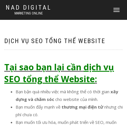
NAD DIGITAL
T
MARKETING ONLINE
O
G
G
L
E
DỊCH VỤ SEO TỔNG THỂ WEBSITE
N
A
V
I
Tại sao bạn lại cần
dịch vụ
G
A
SEO tổng thể Website
:
T
I
O
Bạn bận quá nhiều việc mà không thể có thời gian
xây
N
dựng và chăm sóc
cho website của mình.
Bạn muốn đẩy mạnh về
thương mại điện tử
nhưng chi
phí chưa có.
Bạn muốn tối ưu hóa, muốn phát triển về SEO, muốn