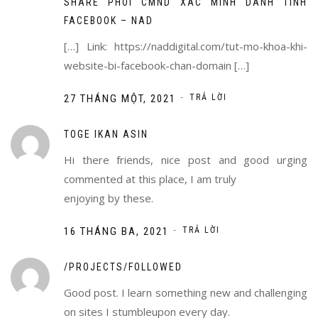
SHARE PHÔI CMND XÁC MINH DANH TÍNH
FACEBOOK – NAD
[…] Link: https://naddigital.com/tut-mo-khoa-khi-
website-bi-facebook-chan-domain […]
-
27 THÁNG MỘT, 2021
TRẢ LỜI
TOGE IKAN ASIN
Hi there friends, nice post and good urging
commented at this place, I am truly
enjoying by these.
-
16 THÁNG BA, 2021
TRẢ LỜI
/PROJECTS/FOLLOWED
Good post. I learn something new and challenging
on sites I stumbleupon every day.