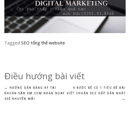
Tagged
SEO tổng thể website
Điều hướng bài viết
←
HƯỚNG DẪN ĐĂNG KÝ TÀI
4 BƯỚC ĐỂ CÓ 1 TIÊU ĐỀ BÀI
KHOẢN SÀN XM.COM NHẬN NGAY
VIẾT CHUẨN SEO HẤP DẪN NHẤT
30$ KHUYẾN MÃI
→