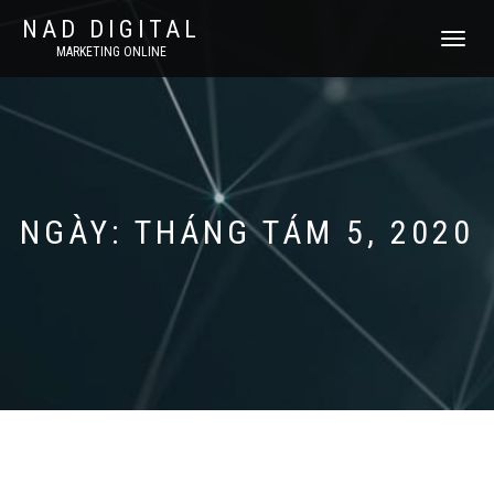
NAD DIGITAL
T
MARKETING ONLINE
O
G
G
L
E
N
A
V
NGÀY: THÁNG TÁM 5, 2020
I
G
A
T
I
O
N