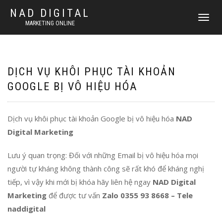
NAD DIGITAL
T
MARKETING ONLINE
O
G
G
L
E
DỊCH VỤ KHÔI PHỤC TÀI KHOẢN
N
GOOGLE BỊ VÔ HIỆU HÓA
A
V
I
G
Dịch vụ khôi phục tài khoản Google bị vô hiệu hóa
NAD
A
Digital Marketing
T
I
O
Lưu ý quan trọng: Đối với những Email bị vô hiệu hóa mọi
N
người tự kháng không thành công sẽ rất khó để kháng nghị
tiếp, vì vậy khi mới bị khóa hãy liên hệ ngay
NAD Digital
Marketing
để được tư vấn
Zalo 0355 93 8668 – Tele
naddigital